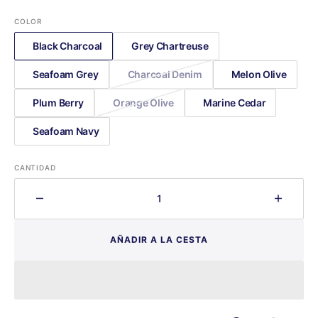
regular
COLOR
Black Charcoal
Grey Chartreuse
Seafoam Grey
Charcoal Denim
Melon Olive
Plum Berry
Orange Olive
Marine Cedar
Seafoam Navy
CANTIDAD
Disminuir
Aumen
cantidad
cantid
para
para
AÑADIR A LA CESTA
SingleNest
Single
Hammock
Hamm