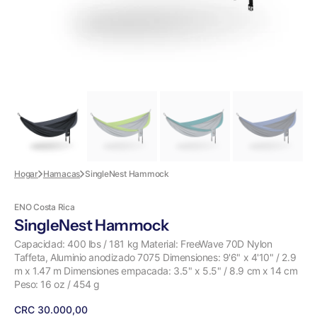
de
galería
Hogar
Hamacas
SingleNest Hammock
ENO Costa Rica
SingleNest Hammock
Capacidad: 400 lbs / 181 kg Material: FreeWave 70D Nylon
Taffeta, Aluminio anodizado 7075 Dimensiones: 9'6" x 4'10" / 2.9
m x 1.47 m Dimensiones empacada: 3.5" x 5.5" / 8.9 cm x 14 cm
Peso: 16 oz / 454 g
Precio
CRC 30.000,00