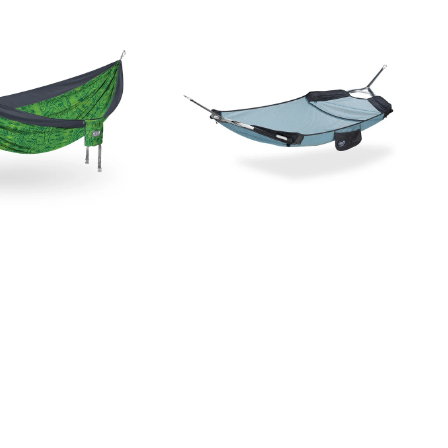
DayLoft
Hammock
t