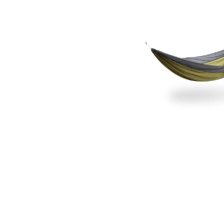
SuperSub
Ultralight
Hammock