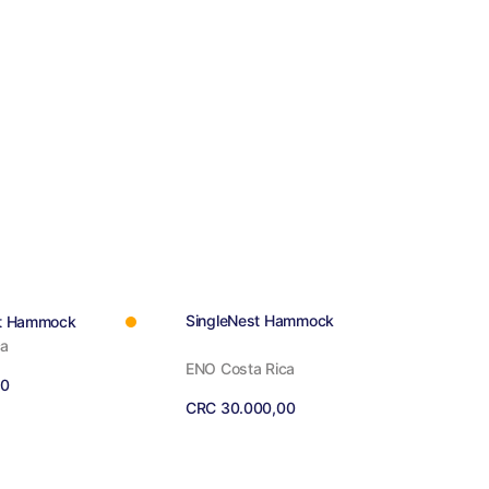
:
Proveedor:
SingleNest Hammock
ht Hammock
ca
ENO Costa Rica
00
Precio
CRC 30.000,00
regular
Ver detalles