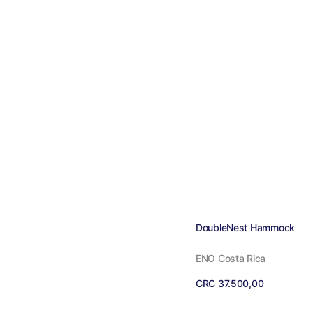
Proveedor:
DoubleNest Hammock
ENO Costa Rica
Precio
CRC 37.500,00
regular
Ver detalles