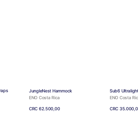
Proveedor:
Proveedor
raps
JungleNest Hammock
Sub6 Ultralig
ENO Costa Rica
ENO Costa Ri
Precio
CRC 62.500,00
Precio
CRC 35.000,
regular
regular
Ver detalles
Ver detalles