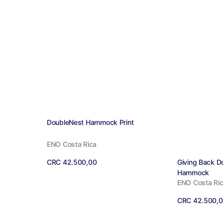
Proveedor:
DoubleNest Hammock Print
ENO Costa Rica
Proveedor
Giving Back D
Precio
CRC 42.500,00
Hammock
regular
Ver detalles
ENO Costa Ri
Precio
CRC 42.500,
regular
Ver detalles