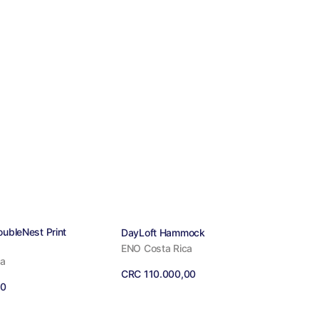
:
Proveedor:
oubleNest Print
DayLoft Hammock
ENO Costa Rica
ca
Precio
CRC 110.000,00
00
regular
Ver detalles