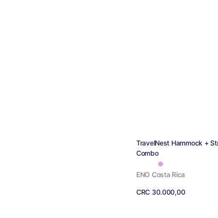
Proveedor:
TravelNest Hammock + St
Combo
ENO Costa Rica
Precio
CRC 30.000,00
regular
Ver detalles