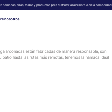
s hamacas, sillas, toldos y productos para disfrutar al aire libre o en la comodidad
re nosotros
galardonadas están fabricadas de manera responsable, son
tu patio hasta las rutas más remotas, tenemos la hamaca ideal
JungleNest
Sub6