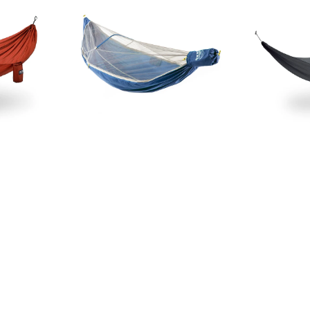
Hammock
Ultralight
Hammock