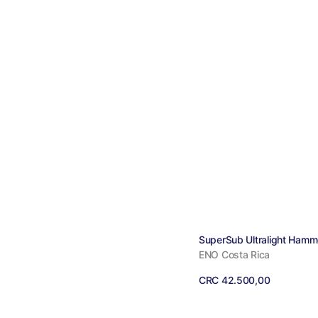
Proveedor:
SuperSub Ultralight Ham
ENO Costa Rica
Precio
CRC 42.500,00
regular
Ver detalles