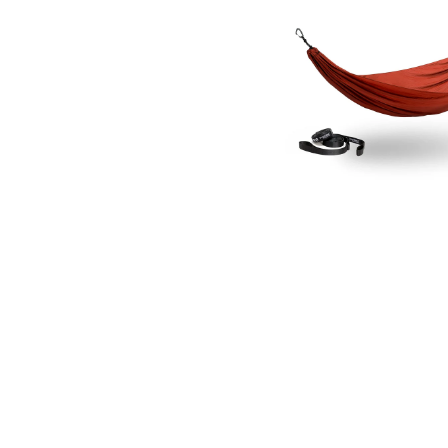
Hammock
+
Straps
Combo