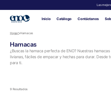
SALTAR
AL
Las mejore
CONTENIDO
Inicio
Catálogo
Contáctanos
Sob
Hogar
Hamacas
Recopilación:
Hamacas
¿Buscas la hamaca perfecta de ENO? Nuestras hamacas 
livianas, fáciles de empacar y hechas para durar. Desde 
para ti.
9 Resultados
TravelNest