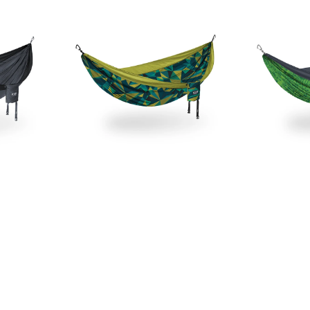
DoubleNest
Giving
Hammock
Back
Print
DoubleNes
Print
Hammock