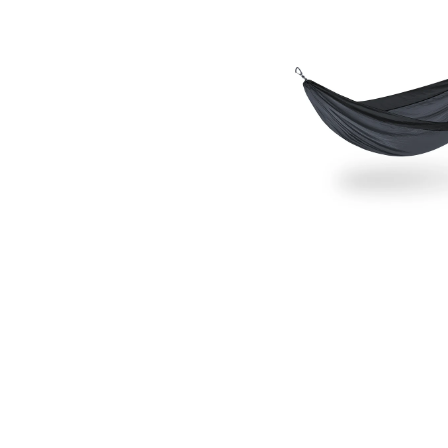
DoubleNest
Hammock