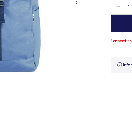
Abrir
Dismi
medios
destacados
canti
en
para
la
Roan
vista
de
Class
galería
Pack
1 en stock a
Info