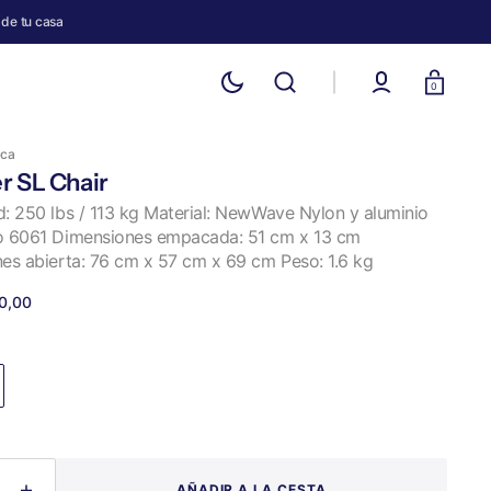
 de tu casa
Carro
0
ica
r SL Chair
: 250 lbs / 113 kg Material: NewWave Nylon y aluminio
 6061 Dimensiones empacada: 51 cm x 13 cm
es abierta: 76 cm x 57 cm x 69 cm Peso: 1.6 kg
0,00
AÑADIR A LA CESTA