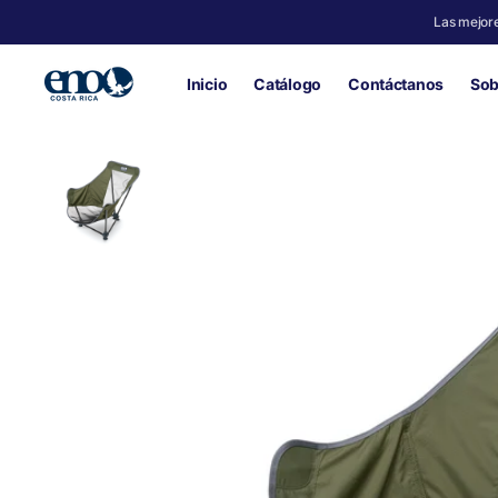
SALTAR
AL
Las mejore
CONTENIDO
Inicio
Catálogo
Contáctanos
Sob