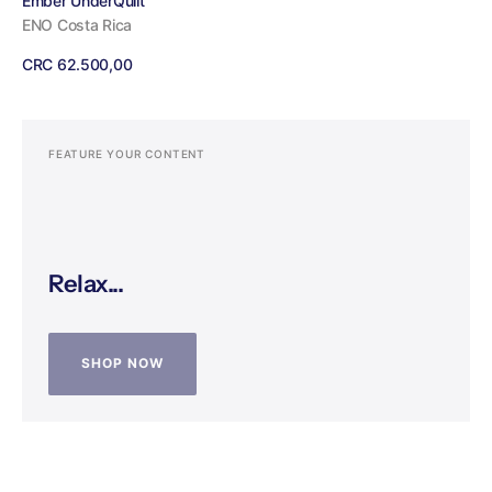
Proveedor:
Ember UnderQuilt
ENO Costa Rica
Precio
CRC 62.500,00
regular
Ver detalles
FEATURE YOUR CONTENT
Relax...
SHOP NOW
SHOP NOW