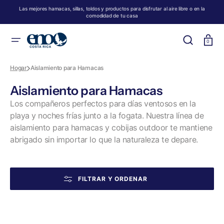
SALTAR
AL
Las mejores hamacas, sillas, toldos y productos para disfrutar al aire libre o en la
CONTENIDO
comodidad de tu casa
Carro
0
Hogar
Aislamiento para Hamacas
Recopilación:
Aislamiento para Hamacas
Los compañeros perfectos para días ventosos en la
playa y noches frías junto a la fogata. Nuestra línea de
aislamiento para hamacas y cobijas outdoor te mantiene
abrigado sin importar lo que la naturaleza te depare.
FILTRAR Y ORDENAR
Spark